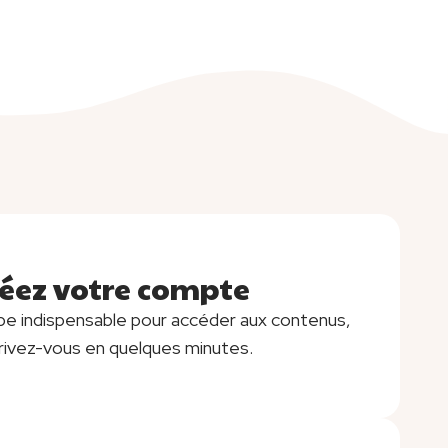
éez votre compte
m
scription
pe indispensable pour accéder aux contenus,
crivez-vous en quelques minutes.