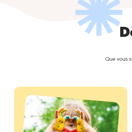
D
Que vous so
Image