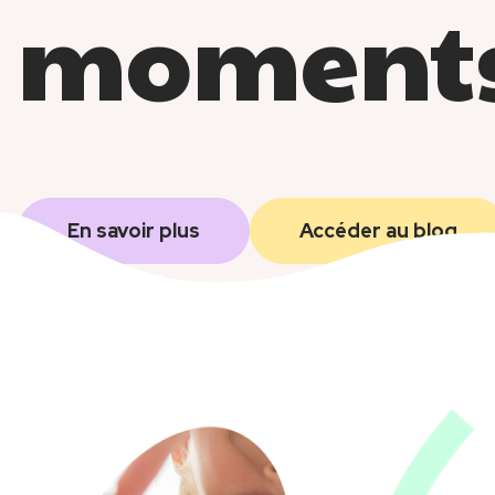
moments
Lien
Lien
En savoir plus
Accéder au blog
secondaire