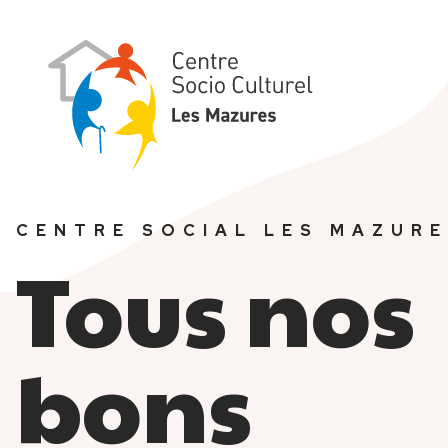
Aller
au
contenu
principal
Navigation
principale
CENTRE SOCIAL LES MAZUR
Sur-
Tous nos
titre
bons